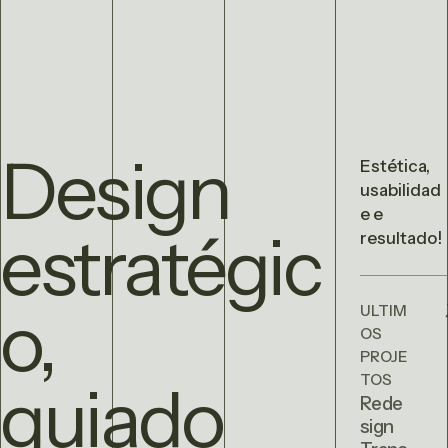
Design
Estética,
usabilidad
e e
estratégic
resultado!
o,
ULTIM
OS
PROJE
TOS
guiado
Rede
sign