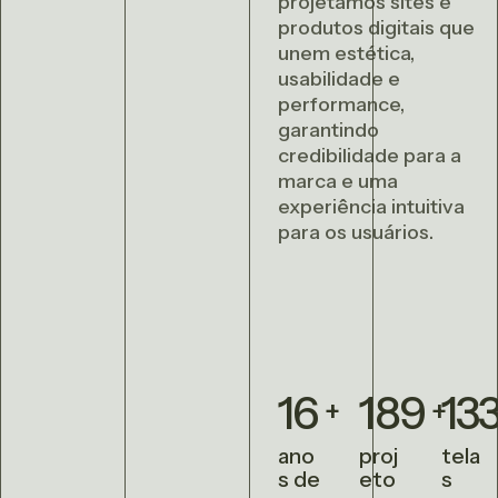
p
rojetamos sites e
produtos digitais que
unem estética,
usabilidade e
performance,
garantindo
credibilidade para a
marca e uma
experiência intuitiva
para os usuários.
16
189
13
ano
proj
tela
s de
eto
s