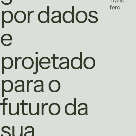
Trans
por dados
fero
e
projetado
para o
futuro da
sua