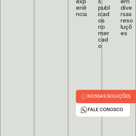
exp
s
em
eriê
publ
dive
ncia
icad
rsas
os
reso
no
luçõ
mer
es
cad
o
NOSSAS SOLUÇÕES
FALE CONOSCO