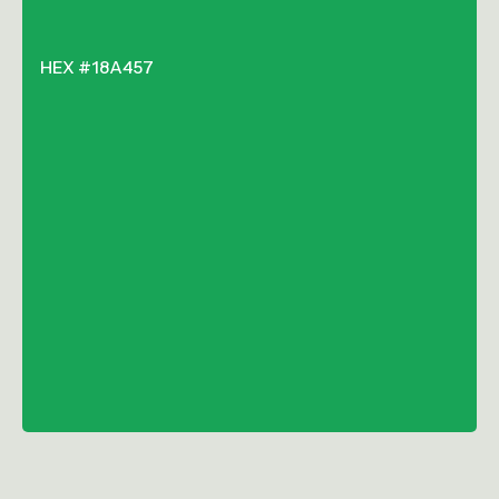
HEX #18A457