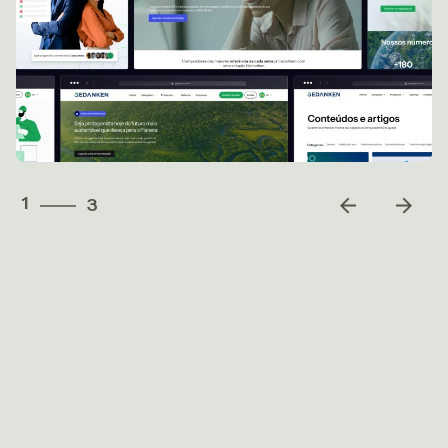
3
1
3
2
3
1